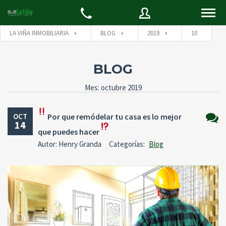
LA VIÑA INMOBILIARIA
BLOG
2019
10
Usuario
Usuario
BLOG
Mes: octubre 2019
Contraseña
E-mail
OCT
Por que remódelar tu casa es lo mejor
14
que puedes hacer
No
Autor: Henry Granda
Categorías:
Blog
Olvidó su
hay
INICIAR SESIÓN
contraseña
comen
Recordarme
Back to
Iniciar Sesión
REGÍSTRATE
Aún no está registrado?
Cree una cuenta aquí