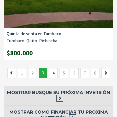
Quinta de venta en Tumbaco
Tumbaco, Quito, Pichincha
$800.000
Previous
3
Sigui
1
2
4
5
6
7
8
MOSTRAR
BUSQUE SU PRÓXIMA INVERSIÓN
MOSTRAR
CÓMO FINANCIAR TU PRÓXIMA