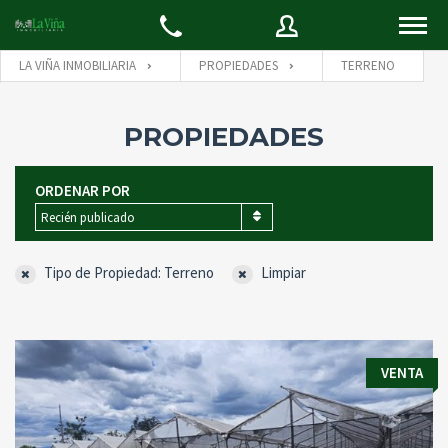
LA VIÑA INMOBILIARIA
PROPIEDADES
TERRENO
Usuario
Usuario
PROPIEDADES
ORDENAR POR
Contraseña
E-mail
Recién publicado
Tipo de Propiedad: Terreno
Limpiar
Olvidó su
INICIAR SESIÓN
contraseña
Recordarme
Back to
Iniciar Sesión
VENTA
REGÍSTRATE
Aún no está registrado?
Cree una cuenta aquí