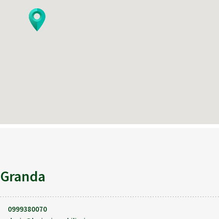
Keyboard shortcuts
Image may be subject to copyright
Terms
Report
 Granda
0999380070