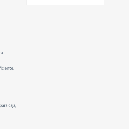
ra
iciente.
para caja,