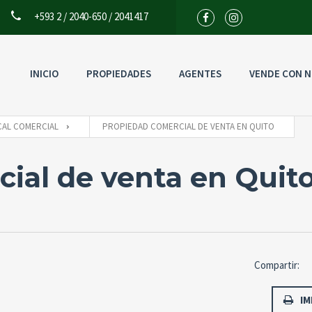
+593 2 / 2040-650 / 2041417
INICIO
PROPIEDADES
AGENTES
VENDE CON 
Usuario
CAL COMERCIAL
PROPIEDAD COMERCIAL DE VENTA EN QUITO
ial de venta en Quit
Back to
In
Compartir:
IM