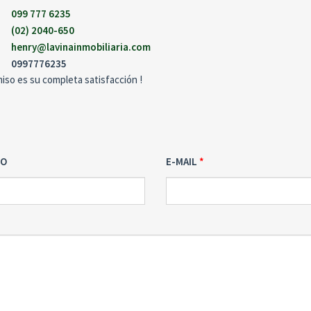
099 777 6235
(02) 2040-650
henry@lavinainmobiliaria.com
0997776235
so es su completa satisfacción !
NO
E-MAIL