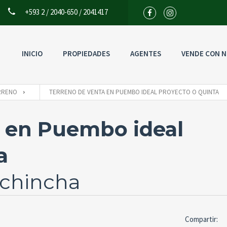
+593 2 / 2040-650 / 2041417
INICIO
PROPIEDADES
AGENTES
VENDE CON 
Usuario
RRENO
TERRENO DE VENTA EN PUEMBO IDEAL PROYECTO O QUINTA
a en Puembo ideal
Back to
In
a
ichincha
Compartir: