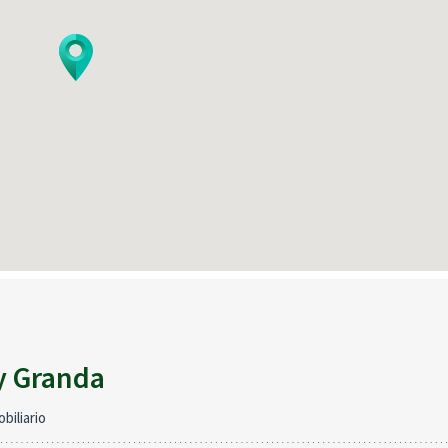
Keyboard shortcuts
Image may be subject to copyright
Terms
Report
y Granda
biliario