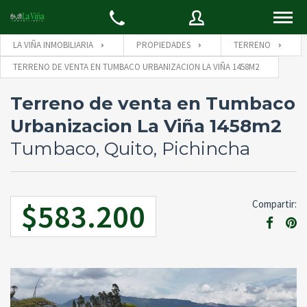
LA VIÑA INMOBILIARIA
PROPIEDADES
TERRENO
TERRENO DE VENTA EN TUMBACO URBANIZACION LA VIÑA 1458M2
Usuario
Usuario
Terreno de venta en Tumbaco
Urbanizacion La Viña 1458m2
Contraseña
E-mail
Tumbaco, Quito, Pichincha
Olvidó su
$583.200
INICIAR SESIÓN
Compartir:
contraseña
Recordarme
Back to
Iniciar Sesión
REGÍSTRATE
Aún no está registrado?
Cree una cuenta aquí